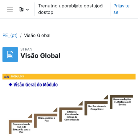
Preskoči na glavno vsebino
Trenutno uporabljate gostujoči
Prijavite
dostop
se
Stransko polje
PE_(pt)
Visão Global
STRAN
Visão Global