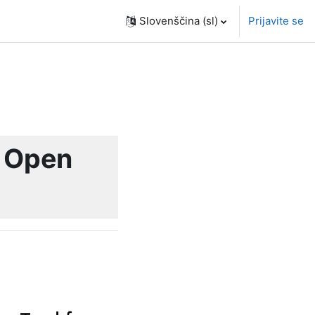
Slovenščina ‎(sl)‎
Prijavite se
t Open