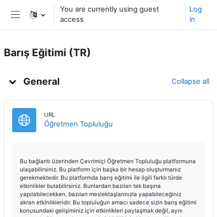
Skip to main content
You are currently using guest
Log
access
in
Side panel
Barış Eğitimi (TR)
Topic outline
General
Collapse all
URL
URL
Öğretmen Topluluğu
Bu bağlantı üzerinden Çevrimiçi Öğretmen Topluluğu platformuna
ulaşabilirsiniz. Bu platform için başka bir hesap oluşturmanız
gerekmektedir. Bu platformda barış eğitimi ile ilgili farklı türde
etkinlikler bulabilirsiniz. Bunlardan bazıları tek başına
yapılabilecekken, bazıları meslektaşlarınızla yapabileceğiniz
akran etkinlikleridir. Bu topluluğun amacı sadece sizin barış eğitimi
konusundaki gelişiminiz için etkinlikleri paylaşmak değil, aynı