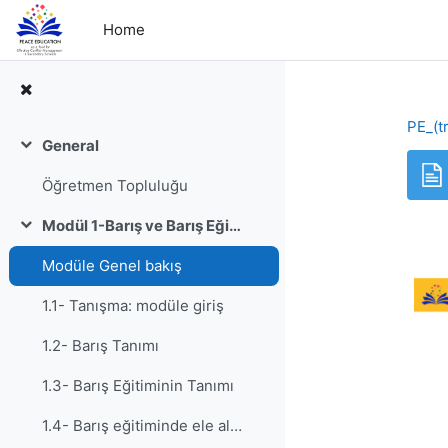
Skip to main content
Home
PE_(tr
General
Collapse
Öğretmen Topluluğu
Modül 1-Barış ve Barış Eğitimi
Collapse
Modüle Genel bakış
1.1- Tanışma: modüle giriş
1.2- Barış Tanımı
1.3- Barış Eğitiminin Tanımı
1.4- Barış eğitiminde ele alınacak temel temalar