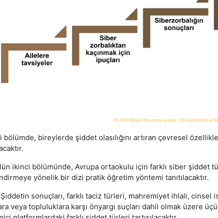
i bölümde, bireylerde şiddet olasılığını artıran çevresel özellik
lacaktır.
ün ikinci bölümünde, Avrupa ortaokulu için farklı siber şiddet tü
dirmeye yönelik bir dizi pratik öğretim yöntemi tanıtılacaktır.
Şiddetin sonuçları, farklı taciz türleri, mahremiyet ihlali, cinse
ara veya topluluklara karşı önyargı suçları dahil olmak üzere üçü
içi platformlardaki farklı şiddet türleri tartışılacaktır.