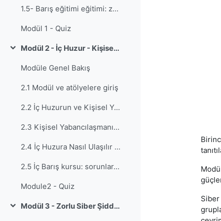
1.5- Barış eğitimi eğitimi: zorluklar ve sınırlamalar
Modül 1 - Quiz
Modül 2 - İç Huzur - Kişisel Yabancılaşma ve Etkileri
Collapse
Modüle Genel Bakış
2.1 Modül ve atölyelere giriş
2.2 İç Huzurun ve Kişisel Yabancılaşmanın Tanımı
2.3 Kişisel Yabancılaşmanın Türü ve Etkileri
Birinc
2.4 İç Huzura Nasıl Ulaşılır ve Kişisel Yabancılaşmayla Yüzleşilir
tanıtı
2.5 İç Barış kursu: sorunlar, odaklanma, görüşler
Modül
güçlen
Module2 - Quiz
Siber 
Modül 3 - Zorlu Siber Şiddet
grupl
Collapse
çevrim