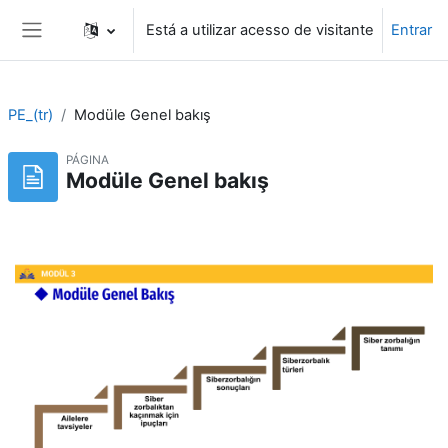
Ir para o conteúdo principal
Está a utilizar acesso de visitante
Entrar
Painel lateral
PE_(tr)
Modüle Genel bakış
PÁGINA
Modüle Genel bakış